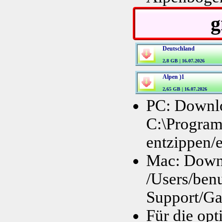
g
Deutschland
2,8 GB | 16.07.2026
Alpen )1
2,65 GB | 16.07.2026
PC: Downlo
C:\Progr
entzippen/e
Mac: Downl
/Users/ben
Support/Ga
Für die opt