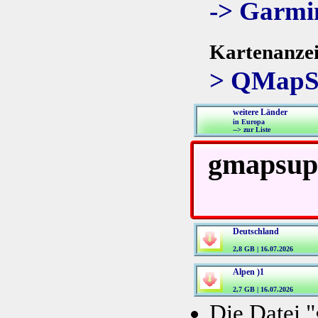
-> Garm
Kartenanzei
> QMapS
weitere Länder
in Europa
--> zur Liste
gmapsup
Deutschland
2,8 GB | 16.07.2026
Alpen )1
2,7 GB | 16.07.2026
Die Datei 