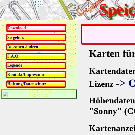
Spei
Download
So geht´s
Aussehen ändern
Karten fü
F.A.Q.
Legende
Kartendate
Kontakt/Impressum
-> 
Lizenz
Haftung/Datenschutz
Höhendaten
"Sonny" (C
Kartenanzei