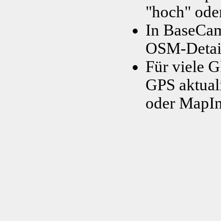
"hoch" oder
In BaseCam
OSM-Detail
Für viele 
GPS aktual
oder MapIn