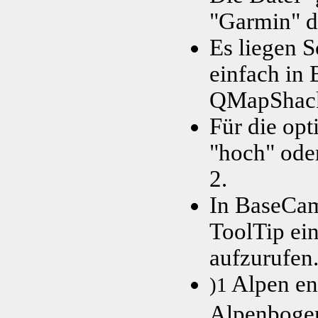
"Garmin" d
Es liegen S
einfach in
QMapShack l
Für die opt
"hoch" oder
2.
In BaseCam
ToolTip ei
aufzurufen
Alpen ent
)1
Alpenboge