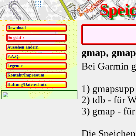
Spei
Download
So geht´s
Aussehen ändern
gmap, gmapsu
F.A.Q.
Bei Garmin g
Legende
Kontakt/Impressum
Haftung/Datenschutz
1) gmapsupp
2) tdb - für
3) gmap - fü
Die Speichen