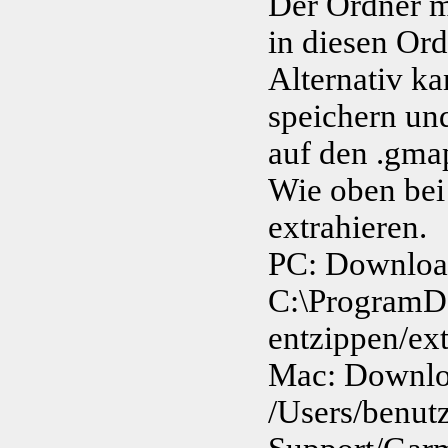
Der Ordner m
in diesen Or
Alternativ k
speichern un
auf den .gma
Wie oben bei
extrahieren.
PC: Download
C:\Program
entzippen/ext
Mac: Downloa
/Users/benut